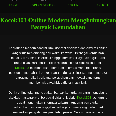
TOGEL
SPORTSBOOK
POKER
COCKFT
Kocok303 Online Modern Menghubungkan
Banyak Kemudahan
Kehidupan modern saat ini tidak dapat dipisahkan dari aktivitas online
yang terus berkembang dari waktu ke waktu. Berbagai kebutuhan,
mulai dari mencari informasi hingga menikmati layanan digital, kini
dapat dilakukan dengan lebih mudah melalui koneksi internet.
Kocok303
menghadirkan beragam informasi yang membantu
pengguna memahami perkembangan dunia online, sehingga mereka
dapat mengikuti berbagai perubahan dan inovasi yang terus
membentuk gaya hidup digital masa kini.
Dunia online telah menciptakan banyak kemudahan yang mendukung
aktivitas masyarakat di berbagai bidang. Melalui
Kocok303
, pengguna
dapat menemukan informasi terbaru mengenai tren digital,
perkembangan teknologi, dan berbagai inovasi yang hadir untuk
memberikan pengalaman yang lebih praktis. Selain mempermudah